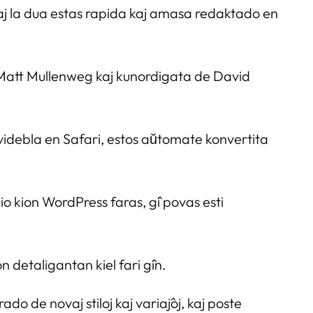
 kaj la dua estas rapida kaj amasa redaktado en
de Matt Mullenweg kaj kunordigata de David
r videbla en Safari, estos aŭtomate konvertita
 ĉio kion WordPress faras, ĝi povas esti
on detaligantan kiel fari ĝin.
 de novaj stiloj kaj variaĵoj, kaj poste