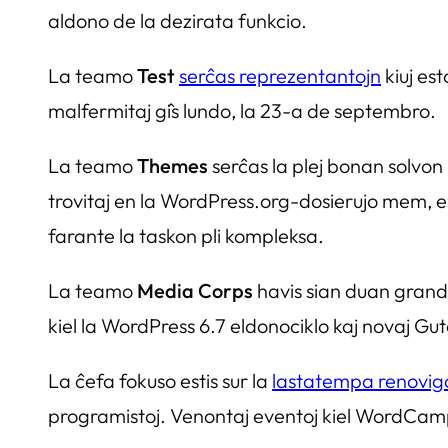
aldono de la dezirata funkcio.
La teamo
Test
serĉas reprezentantojn
kiuj es
malfermitaj ĝis lundo, la 23-a de septembro.
La teamo
Themes
serĉas la plej bonan solvon
trovitaj en la WordPress.org-dosierujo mem, est
farante la taskon pli kompleksa.
La teamo
Media Corps
havis sian duan granda
kiel la WordPress 6.7 eldonociklo kaj novaj Gu
La ĉefa fokuso estis sur la
lastatempa renovig
programistoj. Venontaj eventoj kiel WordCamp 