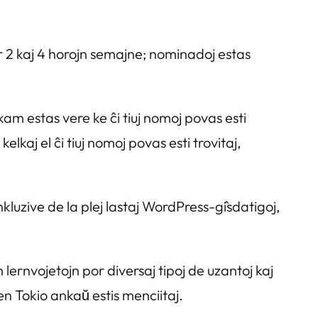
r 2 kaj 4 horojn semajne; nominadoj estas
kam estas vere ke ĉi tiuj nomoj povas esti
kaj el ĉi tiuj nomoj povas esti trovitaj,
luzive de la plej lastaj WordPress-ĝisdatigoj,
jn lernvojetojn por diversaj tipoj de uzantoj kaj
n Tokio ankaŭ estis menciitaj.