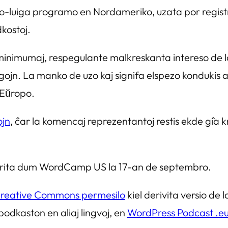
o-luiga programo en Nordameriko, uzata por regist
dkostoj.
tis minimumaj, respegulante malkreskanta intereso d
gojn. La manko de uzo kaj signifa elspezo kondukis 
 Eŭropo.
ojn
, ĉar la komencaj reprezentantoj restis ekde ĝia kre
farita dum WordCamp US la 17-an de septembro.
reative Commons permesilo
kiel derivita versio de 
a podkaston en aliaj lingvoj, en
WordPress Podcast .e