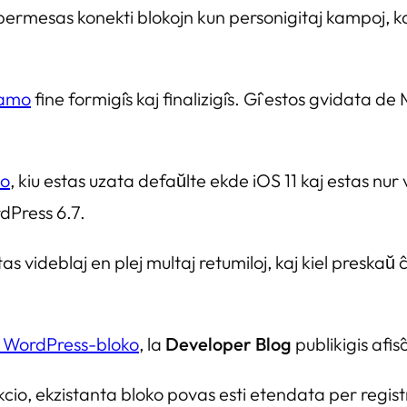
kiu permesas konekti blokojn kun personigitaj kampoj,
eamo
fine formiĝis kaj finaliziĝis. Ĝi estos gvidata 
to
, kiu estas uzata defaŭlte ekde iOS 11 kaj estas nu
dPress 6.7.
stas videblaj en plej multaj retumiloj, kaj kiel preskaŭ
de WordPress-bloko
, la
Developer Blog
publikigis afiŝ
 ekzistanta bloko povas esti etendata per registrado