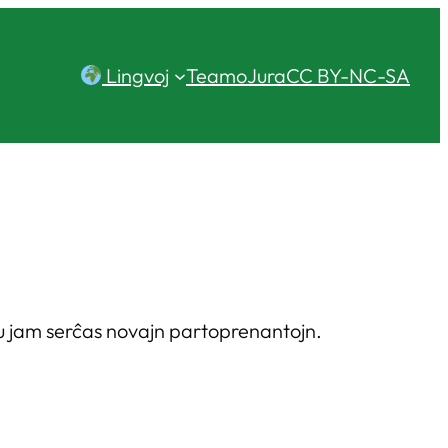
Lingvoj
Teamo
Jura
CC BY-NC-SA
iu jam serĉas novajn partoprenantojn.