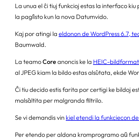
La unua el ĉi tiuj funkcioj estas la interfaco 
la paĝlisto kun la nova Datumvido.
Kaj por atingi la
eldonon de WordPress 6.7, t
Baumwald.
La teamo
Core
anoncis ke la
HEIC-bildforma
al JPEG kiam la bildo estas alŝutata, ekde Wor
Ĉi tiu decido estis farita por certigi ke bildoj e
malŝaltita per malgranda filtrilo.
Se vi demandis vin
kiel etendi la funkciecon 
Per etendo per aldona kromprogramo aŭ funkcio,