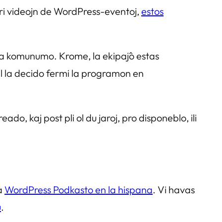
ri videojn de WordPress-eventoj,
estos
e la komunumo. Krome, la ekipaĵo estas
al la decido fermi la programon en
ado, kaj post pli ol du jaroj, pro disponeblo, ili
la
WordPress Podkasto en la hispana
. Vi havas
u
.