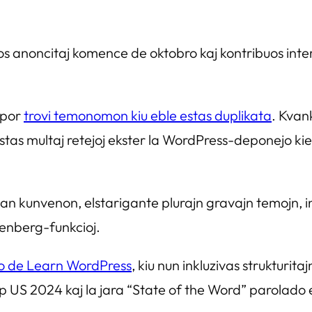
tos anoncitaj komence de oktobro kaj kontribuos inte
 por
trovi temonomon kiu eble estas duplikata
. Kvan
as multaj retejoj ekster la WordPress-deponejo kie kel
n kunvenon, elstarigante plurajn gravajn temojn, ink
tenberg-funkcioj.
o de Learn WordPress
, kiu nun inkluzivas strukturita
US 2024 kaj la jara “State of the Word” parolado e