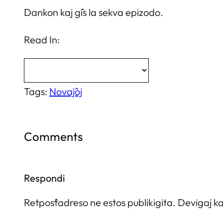
Dankon kaj ĝis la sekva epizodo.
Read In:
Tags:
Novaĵoj
Comments
Respondi
Retpoŝtadreso ne estos publikigita.
Devigaj k