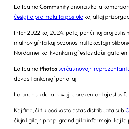
La teamo
Community
anoncis ke la kameraar
ĉesigita pro malalta postulo
kaj altaj prizorga
Inter 2022 kaj 2024, petoj por ĉi tiuj aroj es
malnoviĝinta kaj bezonus multekostajn pliboni
Nordameriko, kvankam ĝi estos daŭrigata en
La teamo
Photos
serĉas novajn reprezentant
devas flankeniĝi por aliaj.
La anonco de la novaj reprezentantoj estos 
Kaj fine, ĉi tiu podkasto estas distribuata sub
C
ĉiujn ligilojn por pligrandigi la informojn, kaj l