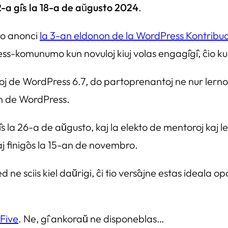
2-a ĝis la 18-a de aŭgusto 2024
.
to anonci
la 3-an eldonon de la WordPress Kontrib
-komunumo kun novuloj kiuj volas engaĝiĝi, ĉio ku
j de WordPress 6.7, do partoprenantoj ne nur lernos ki
on de WordPress.
s la 26-a de aŭgusto, kaj la elekto de mentoroj kaj 
aj finiĝos la 15-an de novembro.
d ne sciis kiel daŭrigi, ĉi tio verŝajne estas ideala o
Five
. Ne, ĝi ankoraŭ ne disponeblas…