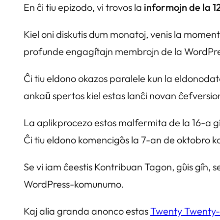
En ĉi tiu epizodo, vi trovos la
informojn de la 1
Kiel oni diskutis dum monatoj, venis la momen
profunde engaĝitajn membrojn de la WordPress
Ĉi tiu eldono okazos paralele kun la eldonodato
ankaŭ spertos kiel estas lanĉi novan ĉefversi
La aplikprocezo estos malfermita de la 16-a ĝi
Ĉi tiu eldono komenciĝos la 7-an de oktobro k
Se vi iam ĉeestis Kontribuan Tagon, ĝuis ĝin, se
WordPress-komunumo.
Kaj alia granda anonco estas
Twenty Twenty-