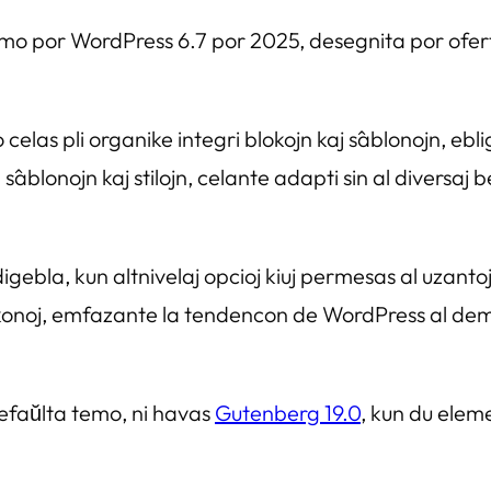
mo por WordPress 6.7 por 2025, desegnita por ofer
 celas pli organike integri blokojn kaj ŝablonojn, eb
n ŝablonojn kaj stilojn, celante adapti sin al diversaj 
bla, kun altnivelaj opcioj kiuj permesas al uzantoj ĝu
oj, emfazante la tendencon de WordPress al demokr
 defaŭlta temo, ni havas
Gutenberg 19.0
, kun du eleme