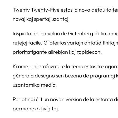
Twenty Twenty-Five estos la nova defaŭlta te
novaj kaj spertaj uzantoj.
Inspirita de la evoluo de Gutenberg, ĉi tiu temo
retejoj facile. Ĝi ofertos variajn antaŭdifinitaj
prioritatigante alireblon kaj rapidecon.
Krome, oni emfazas ke la temo estos tre agordige
ĝenerala desegno sen bezono de programaj kon
uzantamika medio.
Por atingi ĉi tiun novan version de la estonta
permane aktivigitaj.