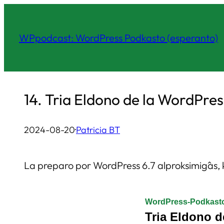
Iri
rekte
WPpodcast: WordPress Podkasto (esperanto)
al
la
enhavo
14. Tria Eldono de la WordPr
2024-08-20
·
Patricia BT
La preparo por WordPress 6.7 alproksimiĝas, k